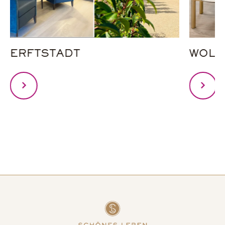
ERFTSTADT
WOLF