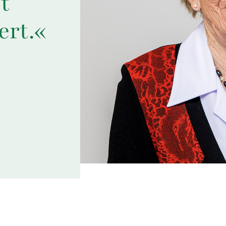
t
ert.«