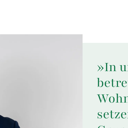
»In 
betr
Wohn
setze