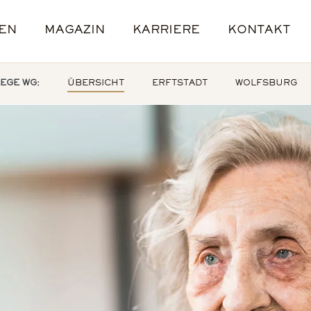
EN
MAGAZIN
KARRIERE
KONTAKT
L
E
ENANGEBOTE
STANDORTE
E
EGE WG:
ÜBERSICHT
ERFTSTADT
WOLFSBURG