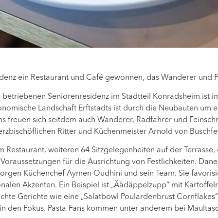
esidenz ein Restaurant und Café gewonnen, das Wanderer und 
betriebenen Seniorenresidenz im Stadtteil Konradsheim ist i
nomische Landschaft Erftstadts ist durch die Neubauten um e
freuen sich seitdem auch Wanderer, Radfahrer und Feinschmec
rzbischöflichen Ritter und Küchenmeister Arnold von Buschfe
 Restaurant, weiteren 64 Sitzgelegenheiten auf der Terrasse, e
oraussetzungen für die Ausrichtung von Festlichkeiten. Daneb
 sorgen Küchenchef Aymen Oudhini und sein Team. Sie favorisi
nalen Akzenten. Ein Beispiel ist „Äädäppelzupp“ mit Kartoffel
ichte Gerichte wie eine „Salatbowl Poulardenbrust Cornflakes“
 in den Fokus. Pasta-Fans kommen unter anderem bei Maultasch