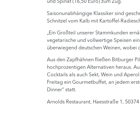
und Spinat (16,50 Euro) zum Zug.
Saisonunabhängige Klassiker sind geschm
Schnitzel vom Kalb mit Kartoffel-Radiesc
„Ein Großteil unserer Stammkunden ernäh
vegetarische und vollwertige Speisen ein
überwiegend deutschen Weinen, wobei die
Aus den Zapfhähnen fließen Bitburger Pi
hochprozentigen Alternativen heraus. Au
Cocktails als auch Sekt, Wein und Apero
Freitag ein Gourmetbuffet, an jedem ers
Dinner“ statt.
Arnolds Restaurant, Haesstraße 1, 50374 E