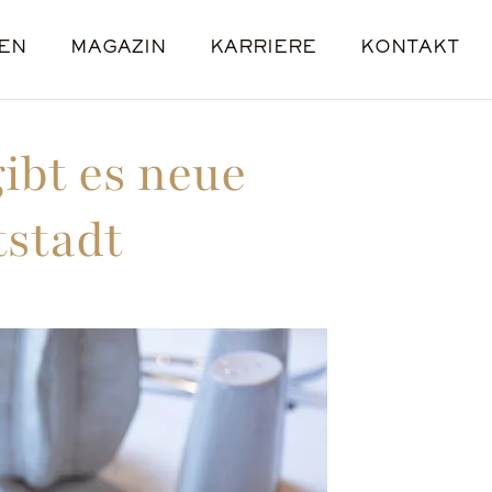
EN
MAGAZIN
KARRIERE
KONTAKT
E
L
E
ENANGEBOTE
STANDORTE
bt es neue
tstadt