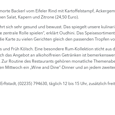
orte Backerl vom Eifeler Rind mit Kartoffelstampf, Ackergem
hen Salat, Kapern und Zitrone (24,50 Euro).
rt sich sehr gesund und bewusst. Das spiegelt unsere kulinar
e zentrale Rolle spielen“, erklärt Oudhini. Das Speisesortimen
 Karte zu vielen Gerichten gleich den passenden Tropfen vo
ls und Früh Kölsch. Eine besondere Rum-Kollektion sticht aus
ch das Angebot an alkoholfreien Getränken ist bemerkenswert
l. Zur Routine des Restaurants gehören monatliche Themenabe
ten Mittwoch ein „Wine and Dine“-Dinner und an jedem zweite
rftstadt, (02235) 794630, täglich 12 bis 15 Uhr, zusätzlich fre