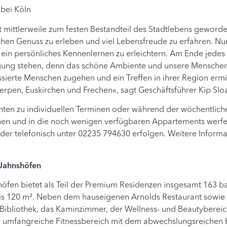
 bei Köln
st mittlerweile zum festen Bestandteil des Stadtlebens geword
schen Genuss zu erleben und viel Lebensfreude zu erfahren. Nu
ein persönliches Kennenlernen zu erleichtern. Am Ende jedes
ung stehen, denn das schöne Ambiente und unsere Menschen 
essierte Menschen zugehen und ein Treffen in ihrer Region erm
erpen, Euskirchen und Frechen«, sagt Geschäftsführer Kip Slo
enten zu individuellen Terminen oder während der wöchentlic
ohnen und in die noch wenigen verfügbaren Appartements werf
der telefonisch unter 02235 794630 erfolgen. Weitere Inform
Jahnshöfen
en bietet als Teil der Premium Residenzen insgesamt 163 bar
is 120 m². Neben dem hauseigenen Arnolds Restaurant sowi
 Bibliothek, das Kaminzimmer, der Wellness- und Beautyberei
r umfangreiche Fitnessbereich mit dem abwechslungsreichen K