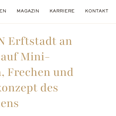
EN
MAGAZIN
KARRIERE
KONTAKT
E
L
E
ENANGEBOTE
STANDORTE
Erftstadt an
 auf Mini-
, Frechen und
konzept des
nens