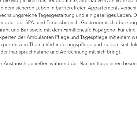
die Möglichkeit das neugedachte, alternative Wohnkonzept i
n einem sicheren Leben in barrierefreien Appartements versch
wechslungsreiche Tagesgestaltung und ein geselliges Leben. D
um oder der SPA- und Fitnessbereich. Gastronomisch überzeu
urant und Bar sowie mit dem Familiencafé Papageno. Für eine
experten der Ambulanten Pflege und Tagespflege mit einem w
 Experten zum Thema Verhinderungspflege und zu dem seit Juli
i der Inanspruchnahme und Abrechnung mit sich bringt.
cher Austausch genießen während der Nachmittage einen beso