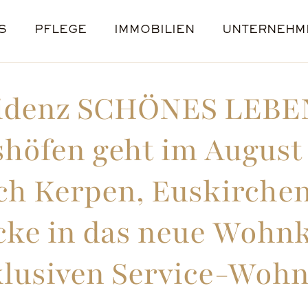
S
PFLEGE
IMMOBILIEN
UNTERNEHM
 PFLEGE WG
R, AZUBIS & STUDENTEN
KREFELD
LEBENSGESCHICHTEN
VERHINDERUNGSPFLEGE
NEU-ULM
BERUFSERFAHRENE
NACHHALTIGKEIT
WOLFSBURG
JUNGE PFLEG
WUPPERTA
PRESS
STELL
idenz SCHÖNES LEBEN 
höfen geht im August
ch Kerpen, Euskirchen
icke in das neue Wohn
lusiven Service-Woh