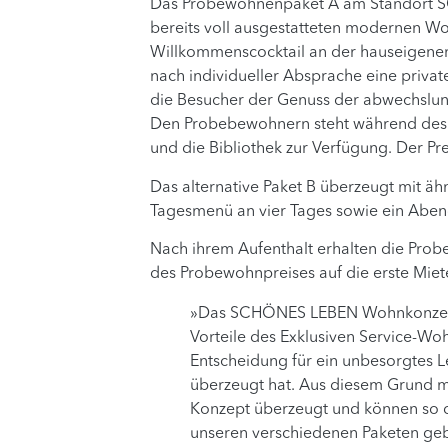
Das Probewohnenpaket A am Standort SC
bereits voll ausgestatteten modernen Woh
Willkommenscocktail an der hauseigenen 
nach individueller Absprache eine privat
die Besucher der Genuss der abwechslun
Den Probebewohnern steht während des A
und die Bibliothek zur Verfügung. Der Pr
Das alternative Paket B überzeugt mit äh
Tagesmenü an vier Tages sowie ein Abendes
Nach ihrem Aufenthalt erhalten die Prob
des Probewohnpreises auf die erste Miet
»Das SCHÖNES LEBEN Wohnkonzept m
Vorteile des Exklusiven Service-Woh
Entscheidung für ein unbesorgtes Le
überzeugt hat. Aus diesem Grund mö
Konzept überzeugt und können so d
unseren verschiedenen Paketen geben