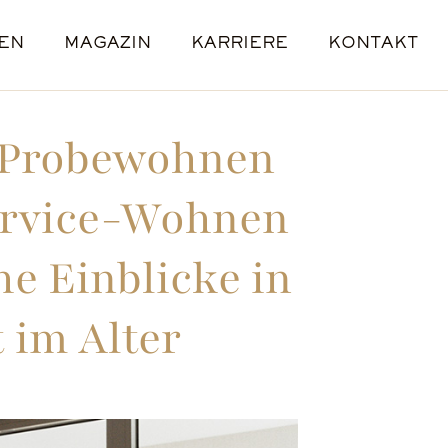
EN
MAGAZIN
KARRIERE
KONTAKT
E
L
E
ENANGEBOTE
STANDORTE
 Probewohnen
Service-Wohnen
he Einblicke in
 im Alter