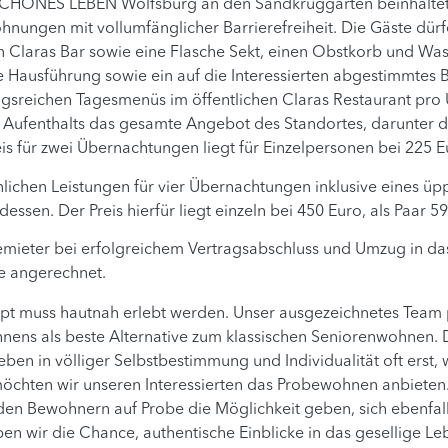
HÖNES LEBEN Wolfsburg an den Sandkruggärten beinhaltet 
nungen mit vollumfänglicher Barrierefreiheit. Die Gäste dürf
Claras Bar sowie eine Flasche Sekt, einen Obstkorb und Was
e Hausführung sowie ein auf die Interessierten abgestimmtes 
gsreichen Tagesmenüs im öffentlichen Claras Restaurant pro
ufenthalts das gesamte Angebot des Standortes, darunter da
eis für zwei Übernachtungen liegt für Einzelpersonen bei 225 
nlichen Leistungen für vier Übernachtungen inklusive eines ü
sen. Der Preis hierfür liegt einzeln bei 450 Euro, als Paar 5
emieter bei erfolgreichem Vertragsabschluss und Umzug in da
e angerechnet.
uss hautnah erlebt werden. Unser ausgezeichnetes Team prä
nens als beste Alternative zum klassischen Seniorenwohnen. De
ben in völliger Selbstbestimmung und Individualität oft erst
chten wir unseren Interessierten das Probewohnen anbieten. 
en Bewohnern auf Probe die Möglichkeit geben, sich ebenfall
 wir die Chance, authentische Einblicke in das gesellige Lebe