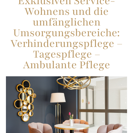
Exklusiven Service-
Wohnens und die
umfänglichen
Umsorgungsbereiche:
Verhinderungspflege –
Tagespflege –
Ambulante Pflege