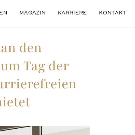
EN
MAGAZIN
KARRIERE
KONTAKT
E
L
E
ENANGEBOTE
STANDORTE
an den
zum Tag der
arrierefreien
ietet