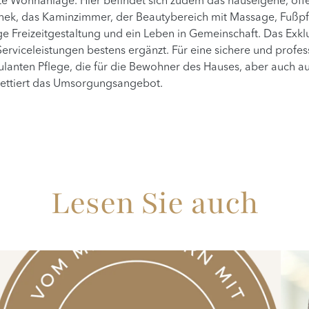
e Wohnanlage. Hier befindet sich zudem das hauseigene, öff
othek, das Kaminzimmer, der Beautybereich mit Massage, Fußp
ige Freizeitgestaltung und ein Leben in Gemeinschaft. Das Ex
Serviceleistungen bestens ergänzt. Für eine sichere und prof
anten Pflege, die für die Bewohner des Hauses, aber auch auß
ettiert das Umsorgungsangebot.
Lesen Sie auch