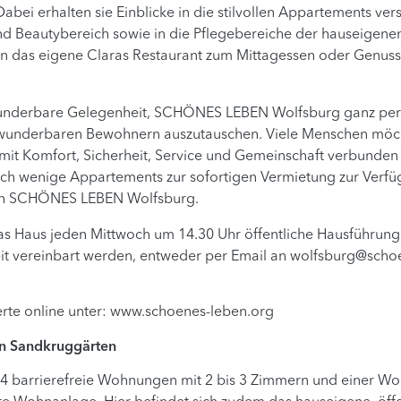
abei erhalten sie Einblicke in die stilvollen Appartements v
nd Beautybereich sowie in die Pflegebereiche der hauseigen
 in das eigene Claras Restaurant zum Mittagessen oder Genus
 wunderbare Gelegenheit, SCHÖNES LEBEN Wolfsburg ganz persö
underbaren Bewohnern auszutauschen. Viele Menschen möchte
mit Komfort, Sicherheit, Service und Gemeinschaft verbunde
noch wenige Appartements zur sofortigen Vermietung zur Verf
on SCHÖNES LEBEN Wolfsburg.
das Haus jeden Mittwoch um 14.30 Uhr öffentliche Hausführung
t vereinbart werden, entweder per Email an
wolfsburg@schoe
ierte online unter: www.schoenes-leben.org
n Sandkruggärten
4 barrierefreie Wohnungen mit 2 bis 3 Zimmern und einer Woh