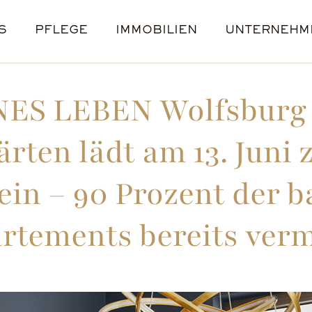
S
PFLEGE
IMMOBILIEN
UNTERNEHM
 PFLEGE WG
R, AZUBIS & STUDENTEN
KREFELD
LEBENSGESCHICHTEN
VERHINDERUNGSPFLEGE
NEU-ULM
BERUFSERFAHRENE
NACHHALTIGKEIT
WOLFSBURG
JUNGE PFLEG
WUPPERTA
PRESS
STELL
ES LEBEN Wolfsburg 
rten lädt am 13. Juni 
ein – 90 Prozent der b
rtements bereits verm