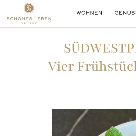
WOHNEN
GENUS
BERLIN
AMBULANTE PFLEGE
ÜBER UNS
KARRIERE
ERFTSTADT
#TEAMSLG
MANAGEMENT
TAGESPFLEGE
GLADBECK
BENEFITS
AUSZEICHNUNGEN
PREMIUM
GOTHA
SCHÜLE
SÜDWESTPRE
Vier Frühstüc