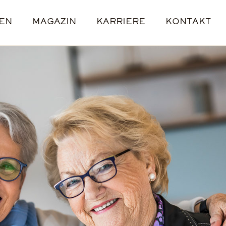
EN
MAGAZIN
KARRIERE
KONTAKT
E
L
E
ENANGEBOTE
STANDORTE