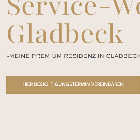
Service-W
Gladbeck
»MEINE PREMIUM RESIDENZ IN GLADBECK. 
HIER BESICHTIGUNGSTERMIN VEREINBAREN