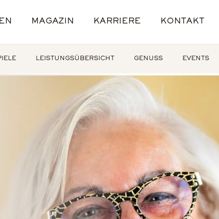
EN
MAGAZIN
KARRIERE
KONTAKT
E
E
ENANGEBOTE
STANDORTE
IELE
L
LEISTUNGSÜBERSICHT
GENUSS
EVENTS