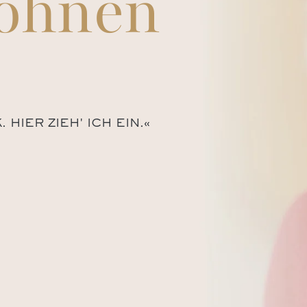
ohnen
HIER ZIEH' ICH EIN.«