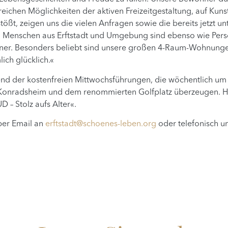
reichen Möglichkeiten der aktiven Freizeitgestaltung, auf Kuns
ößt, zeigen uns die vielen Anfragen sowie die bereits jetzt un
t. Menschen aus Erftstadt und Umgebung sind ebenso wie Pers
ner. Besonders beliebt sind unsere großen 4-Raum-Wohnungen
ich glücklich.«
hrend der kostenfreien Mittwochsführungen, die wöchentlich 
Konradsheim und dem renommierten Golfplatz überzeugen. Hig
 – Stolz aufs Alter«.
per Email an
erftstadt@schoenes-leben.org
oder telefonisch u