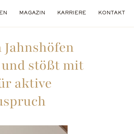
EN
MAGAZIN
KARRIERE
KONTAKT
E
L
E
ENANGEBOTE
STANDORTE
 Jahnshöfen
 und stößt mit
r aktive
uspruch