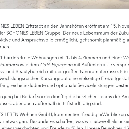
ÖNES LEBEN Erftstadt an den Jahnshöfen eröffnet am 15. Nove
n der SCHÖNES LEBEN Gruppe. Der neue Lebensraum der Zukun
tive und Anspruchsvolle ermöglicht, geht somit planmäßig an
ruch.
1 barrierefreie Wohnungen mit 1- bis 4-Zimmern und einer W
taurant
sowie dem
Café Papageno
mit Außenterrasse verspre
ss- und Beautybereich mit der großen Panoramaterrasse, Fri
echslungsreichen Kursangebot eine vielseitige Freizeitgesta
angreiche inkludierte und optionale Serviceleistungen besten
orgung bei Bedarf sorgen künftig die herzlichen Teams der Am
ses, aber auch außerhalb in Erftstadt tätig sind.
S LEBEN Wohnen GmbH, kommentiert freudig: »Wir blicken seh
n wir etwas ganz Besonderes schaffen, was wir liebevoll als un
Lebensgeschichten und Freude zu füllen. Unsere Bewohner dür