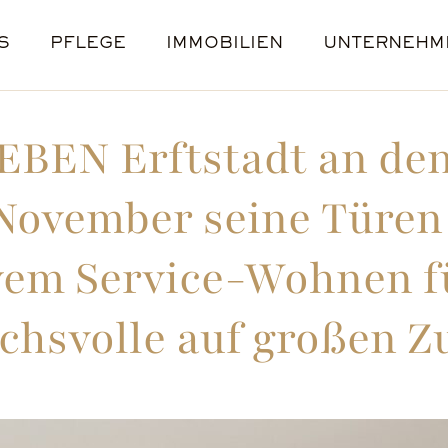
S
PFLEGE
IMMOBILIEN
UNTERNEHM
 PFLEGE WG
R, AZUBIS & STUDENTEN
KREFELD
LEBENSGESCHICHTEN
VERHINDERUNGSPFLEGE
NEU-ULM
BERUFSERFAHRENE
NACHHALTIGKEIT
WOLFSBURG
JUNGE PFLEG
WUPPERTA
PRESS
STELL
BEN Erftstadt an den
 November seine Türen
vem Service-Wohnen fü
chsvolle auf großen Z